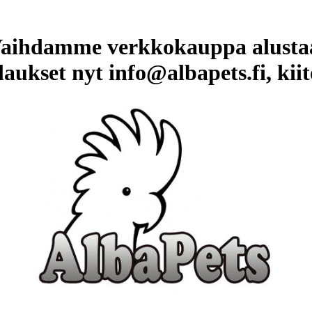
aihdamme verkkokauppa alusta
laukset nyt info@albapets.fi, kiit