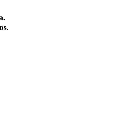
a.
os.