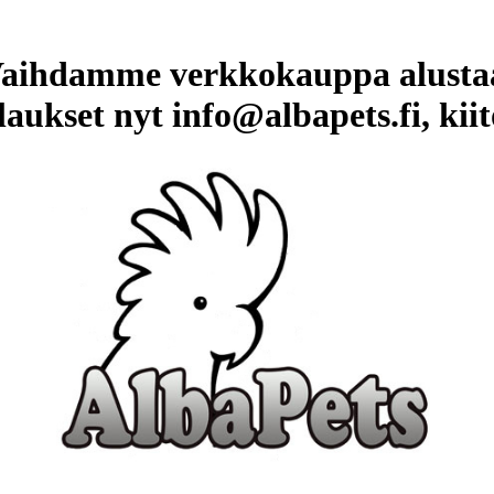
aihdamme verkkokauppa alusta
laukset nyt info@albapets.fi, kiit