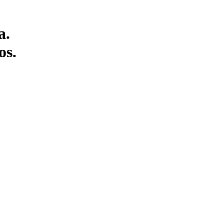
a.
os.