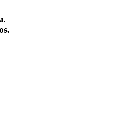
a.
os.