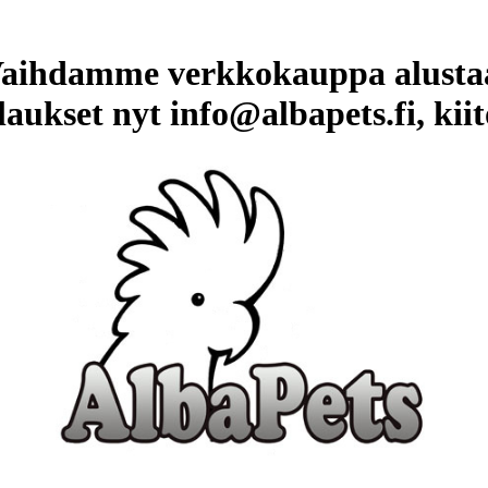
aihdamme verkkokauppa alusta
laukset nyt info@albapets.fi, kiit