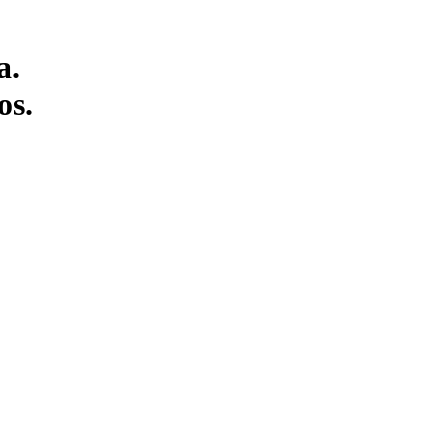
a.
os.