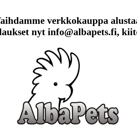
aihdamme verkkokauppa alusta
laukset nyt info@albapets.fi, kiit