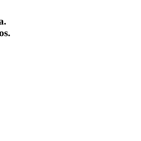
a.
os.