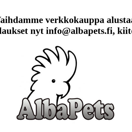
aihdamme verkkokauppa alusta
laukset nyt info@albapets.fi, kiit