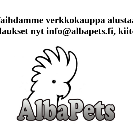
aihdamme verkkokauppa alusta
laukset nyt info@albapets.fi, kiit