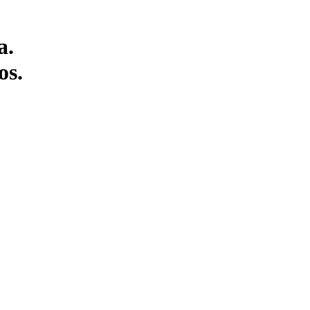
a.
os.