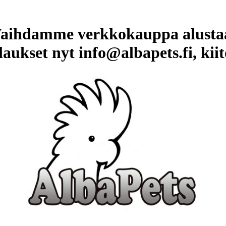
aihdamme verkkokauppa alusta
laukset nyt info@albapets.fi, kiit