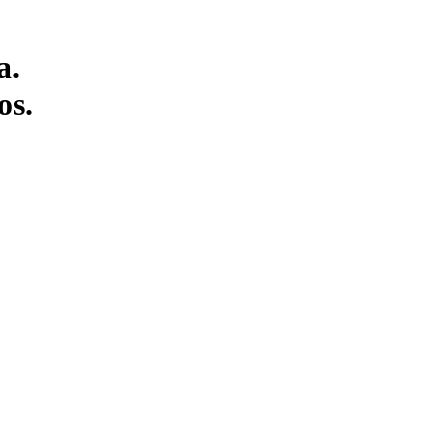
a.
os.