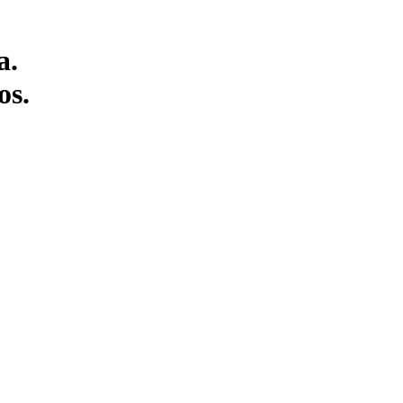
a.
os.