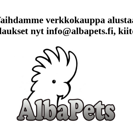
aihdamme verkkokauppa alusta
laukset nyt info@albapets.fi, kiit