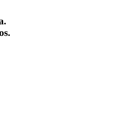
a.
os.