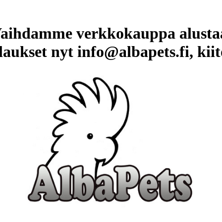
aihdamme verkkokauppa alusta
laukset nyt info@albapets.fi, kiit