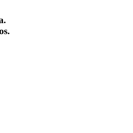
a.
os.