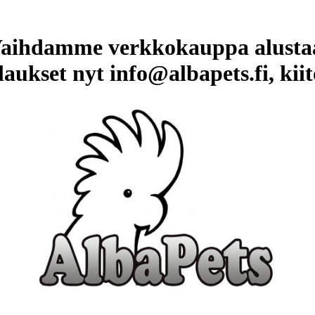
aihdamme verkkokauppa alusta
laukset nyt info@albapets.fi, kiit