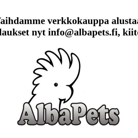
aihdamme verkkokauppa alusta
laukset nyt info@albapets.fi, kiit