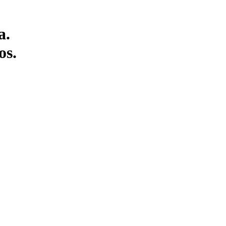
a.
os.