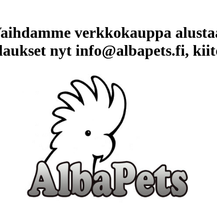
aihdamme verkkokauppa alusta
laukset nyt info@albapets.fi, kiit