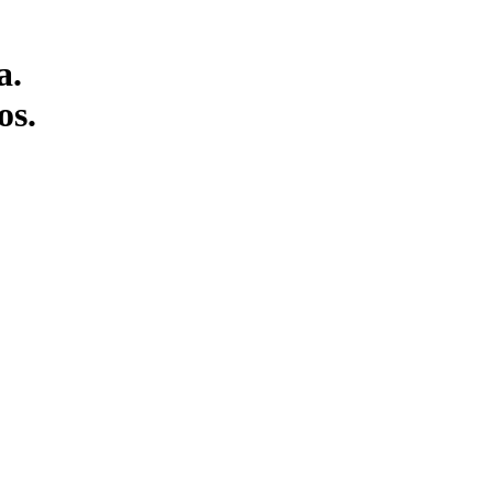
a.
os.