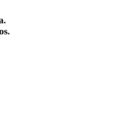
a.
os.