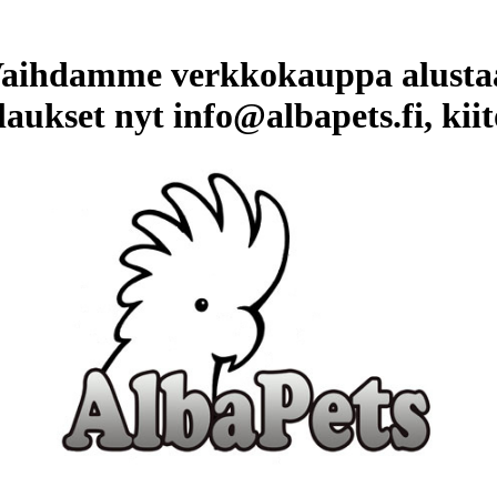
aihdamme verkkokauppa alusta
laukset nyt info@albapets.fi, kiit