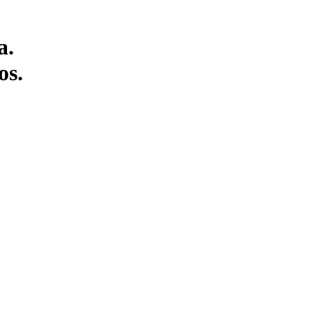
a.
os.