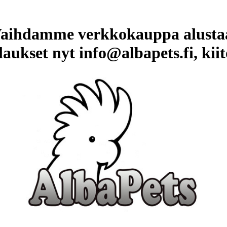
aihdamme verkkokauppa alusta
laukset nyt info@albapets.fi, kiit