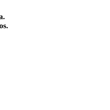
a.
os.