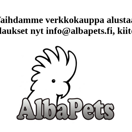
aihdamme verkkokauppa alusta
laukset nyt info@albapets.fi, kiit