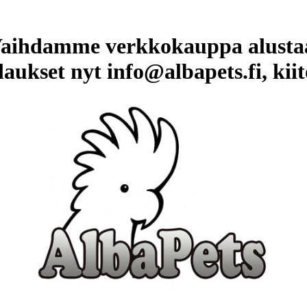
aihdamme verkkokauppa alusta
laukset nyt info@albapets.fi, kiit