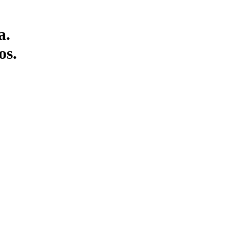
a.
os.