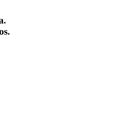
a.
os.