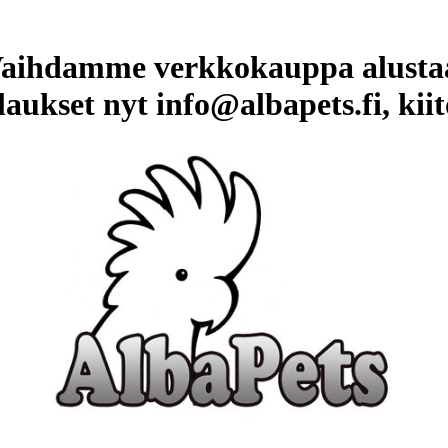
aihdamme verkkokauppa alusta
laukset nyt info@albapets.fi, kiit