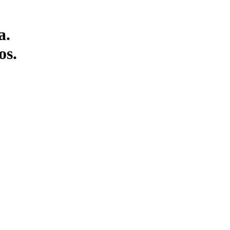
a.
os.