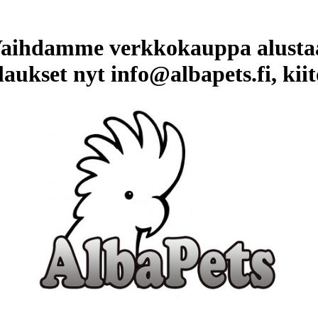
aihdamme verkkokauppa alusta
laukset nyt info@albapets.fi, kiit