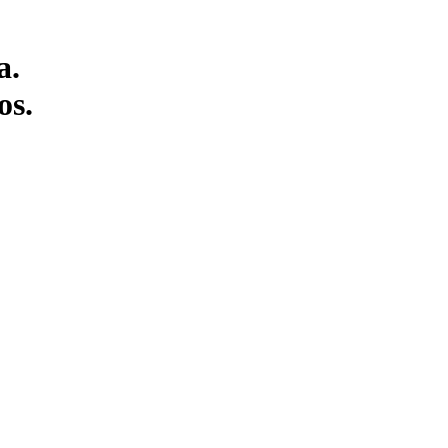
a.
os.