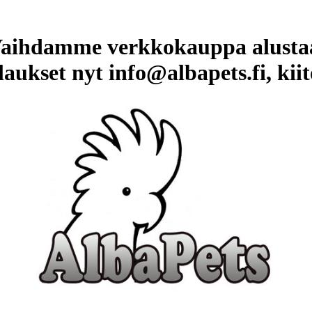
aihdamme verkkokauppa alusta
laukset nyt info@albapets.fi, kiit