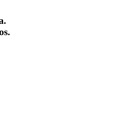
a.
os.