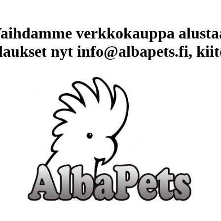
aihdamme verkkokauppa alusta
laukset nyt info@albapets.fi, kiit