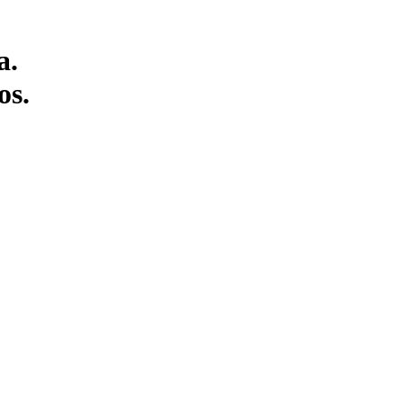
a.
os.