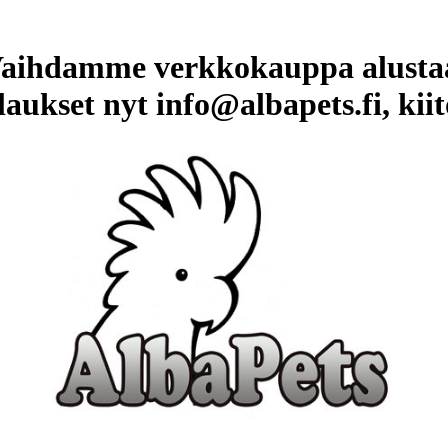
aihdamme verkkokauppa alusta
laukset nyt info@albapets.fi, kiit