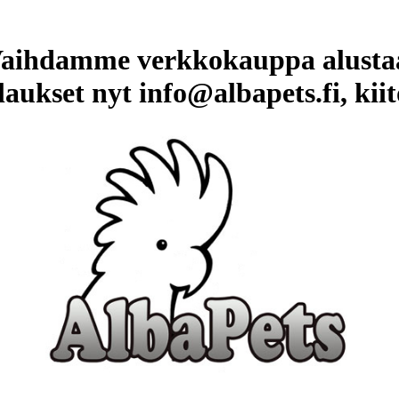
aihdamme verkkokauppa alusta
laukset nyt info@albapets.fi, kiit