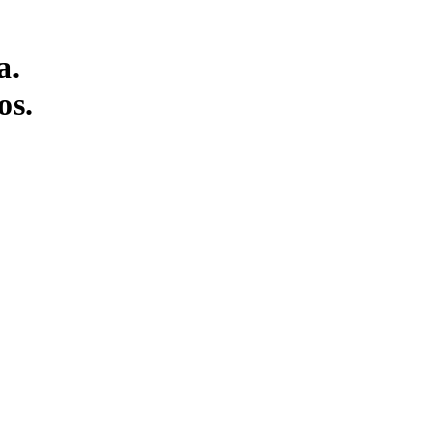
a.
os.