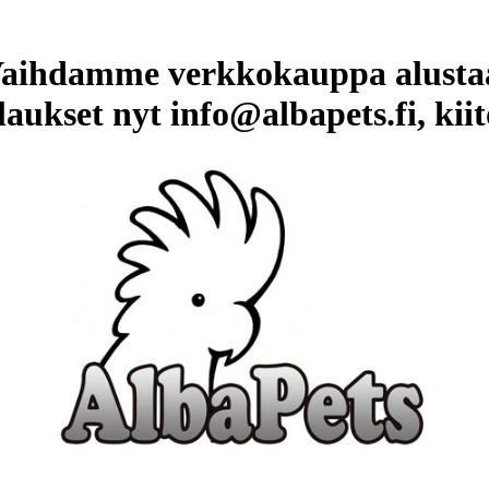
aihdamme verkkokauppa alusta
laukset nyt info@albapets.fi, kiit