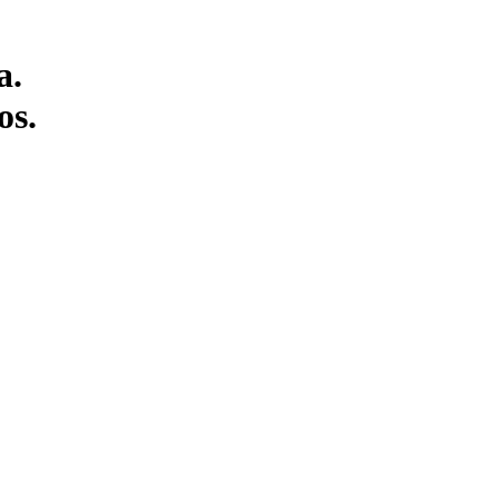
a.
os.