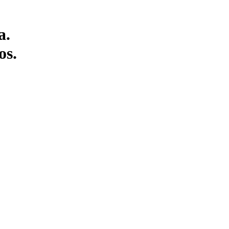
a.
os.