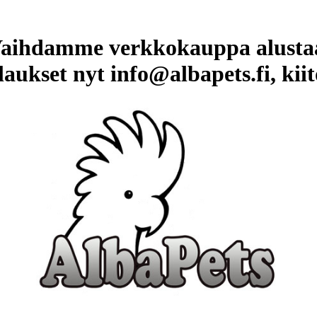
aihdamme verkkokauppa alusta
laukset nyt info@albapets.fi, kiit